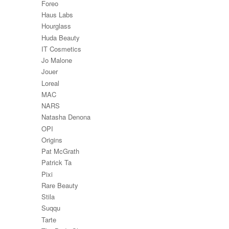
Foreo
Haus Labs
Hourglass
Huda Beauty
IT Cosmetics
Jo Malone
Jouer
Loreal
MAC
NARS
Natasha Denona
OPI
Origins
Pat McGrath
Patrick Ta
Pixi
Rare Beauty
Stila
Suqqu
Tarte