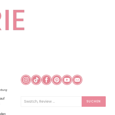
rbung
 auf
SUCHEN
t
nden