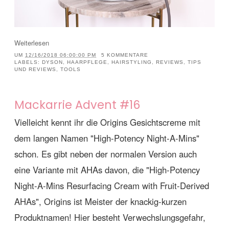
Weiterlesen
UM
12/16/2018 06:00:00 PM
5 KOMMENTARE
LABELS:
DYSON
,
HAARPFLEGE
,
HAIRSTYLING
,
REVIEWS
,
TIPS
UND REVIEWS
,
TOOLS
Mackarrie Advent #16
Vielleicht kennt ihr die Origins Gesichtscreme mit
dem langen Namen "High-Potency Night-A-Mins"
schon. Es gibt neben der normalen Version auch
eine Variante mit AHAs davon, die "High-Potency
Night-A-Mins Resurfacing Cream with Fruit-Derived
AHAs", Origins ist Meister der knackig-kurzen
Produktnamen! Hier besteht Verwechslungsgefahr,