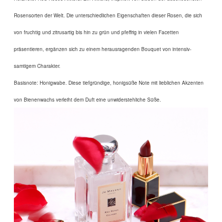
Rosensorten der Welt. Die unterschiedlichen Eigenschaften dieser Rosen, die sich
von fruchtig und zitrusartig bis hin zu grün und pfeffrig in vielen Facetten
präsentieren, ergänzen sich zu einem herausragenden Bouquet von intensiv-
samtigem Charakter.
Basisnote: Honigwabe. Diese tiefgründige, honigsüße Note mit lieblichen Akzenten
von Bienenwachs verleiht dem Duft eine unwiderstehliche Süße.