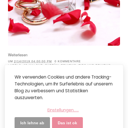
Weiterlesen
UM
2/14/2019 04:00:00 PM
0 KOMMENTARE
LABELS:
JO MALONE
,
PARFÜM
,
REVIEWS
,
TIPS UND REVIEWS
Wir verwenden Cookies und andere Tracking-
Technologien, um Ihr Surferlebnis auf unserem
Neuere Posts
Startseite
Ältere Posts
Blog zu verbessern und Statistiken
Mobile Version anzeigen
auszuwerten.
Abonnieren
Posts (Atom)
Einstellungen...
...
Ich lehne ab
Das ist ok