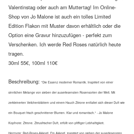
Valentinstag oder auch am Muttertag! Im Online-
Shop von Jo Malone ist auch ein tolles Limited
Edition Flakon mit Muster davon erhältlich oder die
Option eine Gravur hinzuzufügen - perfekt zum
Verschenken. Ich werde Red Roses natürlich heute
tragen.
30ml 55€, 100ml 110€
Beschreibung:
"Die Essenz moderner Romantik. Inspiriert von einer
sinnlichen Melange von sieben der auserlesensten Rosensorten der Welt. Mit
zerkleinerten Veilchenblättern und einem Hauch Zitrone entfaltet sich dieser Duft wie
ein Bouquet frisch geschnittener Blumen. Klar und romantisch." - Jo Malone
Kopfnote: Zitrone. Zitrusfrischer Duft, erfüllt von pfiffiger Lebhaftigkeit.
Herznote: Red-Roses-Akkord. Ein Akkord, inspiriert von sieben der auserlesensten