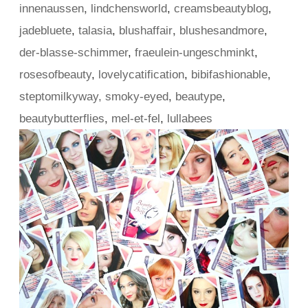
,
innenaussen
lindchensworld
,
creamsbeautyblog
,
,
jadebluete
,
talasia
,
blushaffair
blushesandmore
,
der-blasse-schimmer
,
fraeulein-ungeschminkt
,
,
rosesofbeauty
,
lovelycatification
,
bibifashionable
,
steptomilkyway, smoky-eyed
beautype
,
,
beautybutterflies
mel-et-fel
,
lullabees