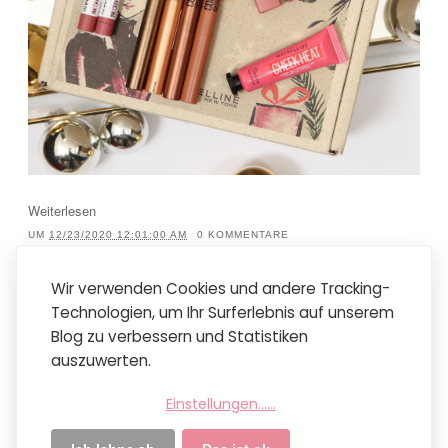
Weiterlesen
UM
12/23/2020 12:01:00 AM
0 KOMMENTARE
LABELS:
MACKARRIE ADVENT 2020
Wir verwenden Cookies und andere Tracking-
Technologien, um Ihr Surferlebnis auf unserem
Neuere Posts
Startseite
Ältere Posts
Blog zu verbessern und Statistiken
Mobile Version anzeigen
auszuwerten.
Abonnieren
Posts (Atom)
Einstellungen...
...