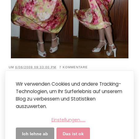
UM
6/06/2009 09:33:00 PM
7 KOMMENTARE
LABELS:
MY LOOKS
,
MY OUTFITS
Wir verwenden Cookies und andere Tracking-
Technologien, um Ihr Surferlebnis auf unserem
Neuere Posts
Startseite
Ältere Posts
Blog zu verbessern und Statistiken
Mobile Version anzeigen
auszuwerten.
Abonnieren
Posts (Atom)
Einstellungen...
...
Ich lehne ab
Das ist ok