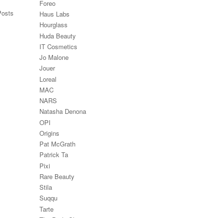
Foreo
Posts
Haus Labs
Hourglass
Huda Beauty
IT Cosmetics
Jo Malone
Jouer
Loreal
MAC
NARS
Natasha Denona
OPI
Origins
Pat McGrath
Patrick Ta
Pixi
Rare Beauty
Stila
Suqqu
Tarte