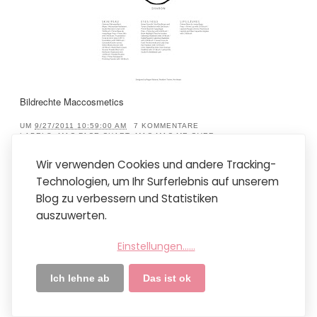
Bildrechte Maccosmetics
UM
9/27/2011 10:59:00 AM
7 KOMMENTARE
LABELS:
MAC FACE CHART
,
MAC MAC ME OVER
Wir verwenden Cookies und andere Tracking-
Technologien, um Ihr Surferlebnis auf unserem
Neuere Posts
Startseite
Ältere Posts
Blog zu verbessern und Statistiken
Mobile Version anzeigen
auszuwerten.
Abonnieren
Posts (Atom)
Einstellungen...
...
Ich lehne ab
Das ist ok
STARTSEITE
IMPRESSUM