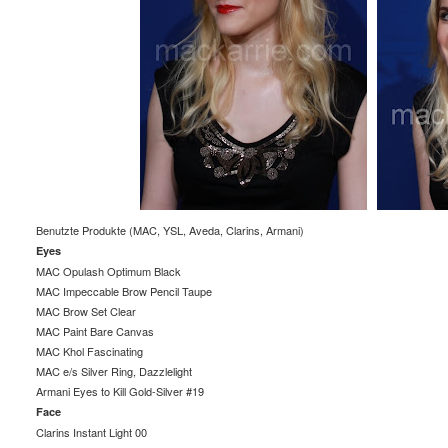
Benutzte Produkte (MAC, YSL, Aveda, Clarins, Armani)
Eyes
MAC Opulash Optimum Black
MAC Impeccable Brow Pencil Taupe
MAC Brow Set Clear
MAC Paint Bare Canvas
MAC Khol Fascinating
MAC e/s Silver Ring, Dazzlelight
Armani Eyes to Kill Gold-Silver #19
Face
Clarins Instant Light 00