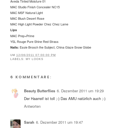
Aveda Tinted Moisture 01
MAC Studio Finish Concealer NC15
MAC MSF Natural Light
MAC Blush Desert Rose
MAC High Light Powder Chez Chez Lame
Lips
MAC Prep+Prime
YSL Rouge Pure Shine Red Strass
Essie Brooch the Subject, China Glaze Snow Globe
Nails:
UM
12/06/2011 07:00:00 PM
LABELS:
MY LOOKS
6 KOMMENTARE:
Beauty Butterflies
6. Dezember 2011 um 19:29
Der Haarreif ist toll ;-) Das AMU natürlich auch ;-)
Antworten
Sarah
6. Dezember 2011 um 19:47