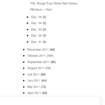
YSL Rouge Pure Shine Red Strass
Nikolaus + Haul
Dez. 05
(2)
►
Dez. 04
(3)
►
Dez. 03
(2)
►
Dez. 02
(3)
►
Dez. 01
(3)
►
November 2011
(89)
►
Oktober 2011
(101)
►
September 2011
(85)
►
August 2011
(73)
►
Juli 2011
(68)
►
Juni 2011
(64)
►
Mai 2011
(73)
►
April 2011
(58)
►
März 2011
(82)
►