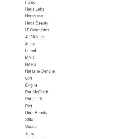
Foreo
Haus Labs
Hourglass
Huda Beauty
IT Cosmetics
Jo Malone
Jouer
Loreal
MAC
NARS
Natasha Denona
OPI
Origins
Pat McGrath
Patrick Ta
Pixi
Rare Beauty
Stila
Suqqu
Tarte