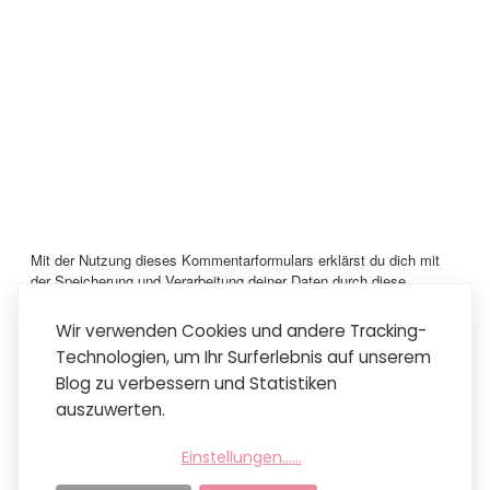
Mit der Nutzung dieses Kommentarformulars erklärst du dich mit
der Speicherung und Verarbeitung deiner Daten durch diese
Website einverstanden.
Vielen lieben Dank für dein Kommentar!
Wir verwenden Cookies und andere Tracking-
Technologien, um Ihr Surferlebnis auf unserem
Neuerer Post
Startseite
Älterer Post
Blog zu verbessern und Statistiken
Mobile Version anzeigen
auszuwerten.
Abonnieren
Kommentare zum Post (Atom)
Einstellungen...
...