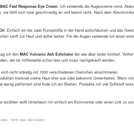
MAC Fast Response Eye Cream
. Ich verwende die Augencreme mind. Aben
 sie fühlt sich total geschmeidig an und brennt nicht. Nach dem Abschmink
Oil
. Einfach ein bis zwei Pumpstöße in der Hand aufschäumen und das Gesi
chön sanft zur Haut und duftet lecker. Für die Augen verwende ich einen extr
mag ich den
MAC Vulcanic Ash Exfoliator
der war aber leider limitiert. Vorher
eden, der ist mittlerweile schon leer und muss nachgekauft werden.
te sich nicht ständig mit 1000 verschiedenen Cremchen einschmieren.
Produkten trocknet meine Haut eher aus oder bekommt Unreinheiten. Wenn mi
e wenig parfümiert sind finde ich am Besten, Produkte mit viel Duftstoff reiz
ege erzählen wollt hinterlasst mir einfach ein Kommentar oder einen Link zu e
CARE
,
TIPS UND REVIEWS