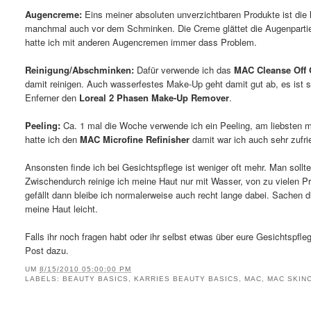
Augencreme:
Eins meiner absoluten unverzichtbaren Produkte ist die
manchmal auch vor dem Schminken. Die Creme glättet die Augenpartie,
hatte ich mit anderen Augencremen immer dass Problem.
Reinigung/Abschminken:
Dafür verwende ich das
MAC Cleanse Off 
damit reinigen. Auch wasserfestes Make-Up geht damit gut ab, es ist s
Enferner den
Loreal 2 Phasen Make-Up Remover
.
Peeling:
Ca. 1 mal die Woche verwende ich ein Peeling, am liebsten 
hatte ich den
MAC Microfine Refinisher
damit war ich auch sehr zufri
Ansonsten finde ich bei Gesichtspflege ist weniger oft mehr. Man soll
Zwischendurch reinige ich meine Haut nur mit Wasser, von zu vielen 
gefällt dann bleibe ich normalerweise auch recht lange dabei. Sachen di
meine Haut leicht.
Falls ihr noch fragen habt oder ihr selbst etwas über eure Gesichtspfl
Post dazu.
UM
8/15/2010 05:00:00 PM
LABELS:
BEAUTY BASICS
,
KARRIES BEAUTY BASICS
,
MAC
,
MAC SKIN