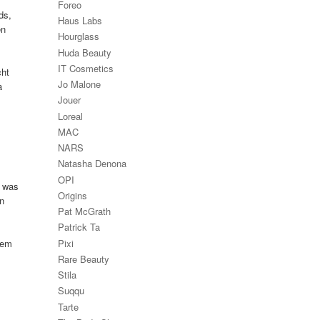
Foreo
ds,
Haus Labs
en
Hourglass
Huda Beauty
IT Cosmetics
cht
Jo Malone
a
Jouer
Loreal
MAC
NARS
Natasha Denona
OPI
r was
Origins
en
Pat McGrath
Patrick Ta
Pixi
urem
Rare Beauty
Stila
Suqqu
Tarte