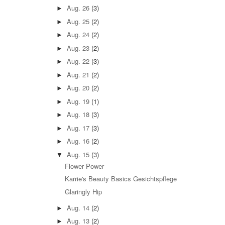
Aug. 26
(3)
►
Aug. 25
(2)
►
Aug. 24
(2)
►
Aug. 23
(2)
►
Aug. 22
(3)
►
Aug. 21
(2)
►
Aug. 20
(2)
►
Aug. 19
(1)
►
Aug. 18
(3)
►
Aug. 17
(3)
►
Aug. 16
(2)
►
Aug. 15
(3)
▼
Flower Power
Karrie's Beauty Basics Gesichtspflege
Glaringly Hip
Aug. 14
(2)
►
Aug. 13
(2)
►