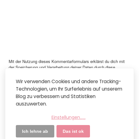
Mit der Nutzung dieses Kommentarformulars erklärst du dich mit
der Speicherung und Verarbeitung deiner Daten durch diese
Website einverstanden.
Vielen lieben Dank für dein Kommentar!
Wir verwenden Cookies und andere Tracking-
Technologien, um Ihr Surferlebnis auf unserem
Neuerer Post
Startseite
Älterer Post
Blog zu verbessern und Statistiken
Mobile Version anzeigen
auszuwerten.
Abonnieren
Kommentare zum Post (Atom)
Einstellungen...
...
Ich lehne ab
Das ist ok