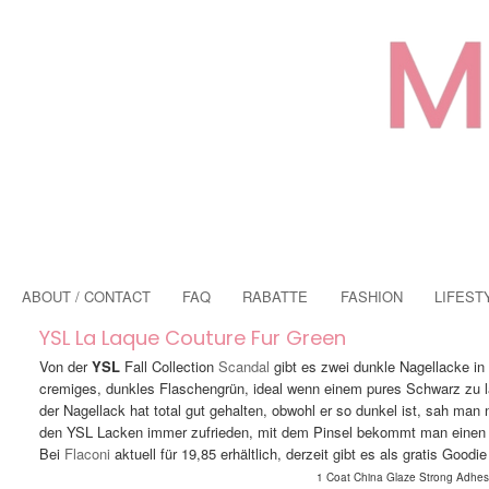
ABOUT / CONTACT
FAQ
RABATTE
FASHION
LIFEST
YSL La Laque Couture Fur Green
Von der
YSL
Fall Collection
Scandal
gibt es zwei dunkle Nagellacke in
cremiges, dunkles Flaschengrün, ideal wenn einem pures Schwarz zu lan
der Nagellack hat total gut gehalten, obwohl er so dunkel ist, sah m
den YSL Lacken immer zufrieden, mit dem Pinsel bekommt man einen 
Bei
Flaconi
aktuell für 19,85 erhältlich, derzeit gibt es als gratis Good
1 Coat China Glaze Strong Adhesi