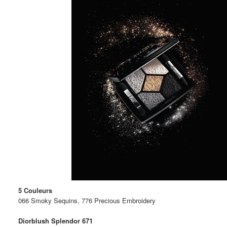
5 Couleurs
066 Smoky Sequins, 776 Precious Embroidery
Diorblush Splendor 671