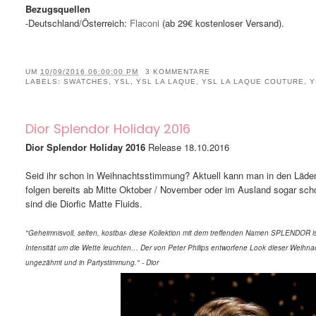
Bezugsquellen
-Deutschland/Österreich:
Flaconi
(ab 29€ kostenloser Versand).
UM
10/09/2016 06:00:00 PM
3 KOMMENTARE
LABELS:
SWATCHES
,
YSL
,
YSL LA LAQUE
,
YSL LA LAQUE COUTURE
,
Y
Dior Splendor Holiday 2016
Dior Splendor Holiday 2016
Release 18.10.2016
Seid ihr schon in Weihnachtsstimmung? Aktuell kann man in den Läde
folgen bereits ab Mitte Oktober / November oder im Ausland sogar schon
sind die Diorfic Matte Fluids.
"Geheimnisvoll, selten, kostbar- diese Kollektion mit dem treffenden Namen SPLENDOR 
Intensität um die Wette leuchten… Der von Peter Philips entworfene Look dieser Weihnac
ungezähmt und in Partystimmung." - Dior