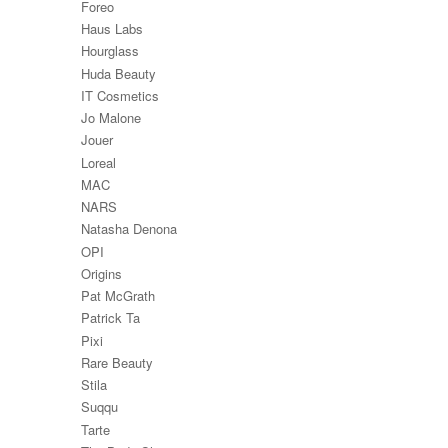
Foreo
Haus Labs
Hourglass
Huda Beauty
IT Cosmetics
Jo Malone
Jouer
Loreal
MAC
NARS
Natasha Denona
OPI
Origins
Pat McGrath
Patrick Ta
Pixi
Rare Beauty
Stila
Suqqu
Tarte