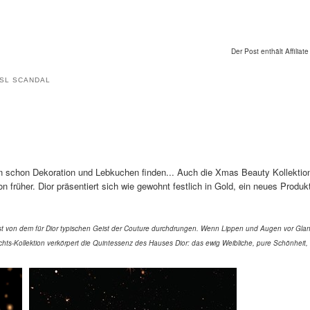
Der Post enthält Affiliate
SL SCANDAL
n schon Dekoration und Lebkuchen finden... Auch die Xmas Beauty Kollektio
 früher. Dior präsentiert sich wie gewohnt festlich in Gold, ein neues Produk
ist von dem für Dior typischen Geist der Couture durchdrungen. Wenn Lippen und Augen vor Gla
hts-Kollektion verkörpert die Quintessenz des Hauses Dior: das ewig Weibliche, pure Schönheit,