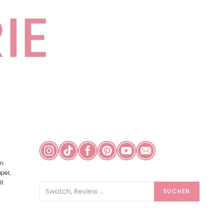
in
per,
it
SUCHEN