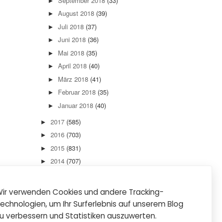
September 2018
(33)
►
August 2018
(39)
►
Juli 2018
(37)
►
Juni 2018
(36)
►
Mai 2018
(35)
►
April 2018
(40)
►
März 2018
(41)
►
Februar 2018
(35)
►
Januar 2018
(40)
►
2017
(585)
►
2016
(703)
►
2015
(831)
►
2014
(707)
►
2013
(736)
►
2012
(889)
►
ir verwenden Cookies und andere Tracking-
2011
(933)
►
echnologien, um Ihr Surferlebnis auf unserem Blog
2010
(897)
►
u verbessern und Statistiken auszuwerten.