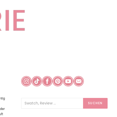
htig
SUCHEN
 der
uft