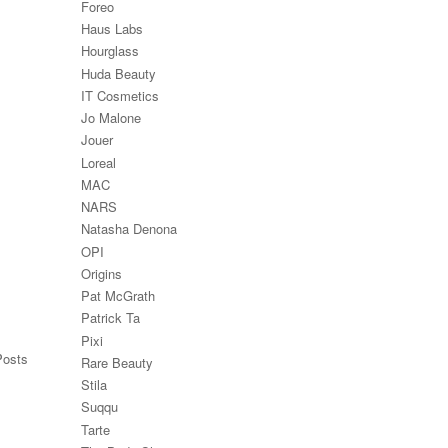
Foreo
Haus Labs
Hourglass
Huda Beauty
IT Cosmetics
Jo Malone
Jouer
Loreal
MAC
NARS
Natasha Denona
OPI
Origins
Pat McGrath
Patrick Ta
Pixi
Posts
Rare Beauty
Stila
Suqqu
Tarte