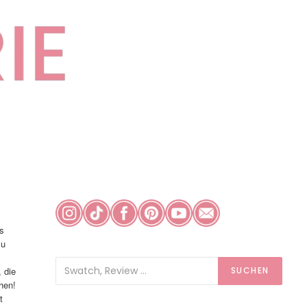
os
zu
 die
SUCHEN
hen!
t