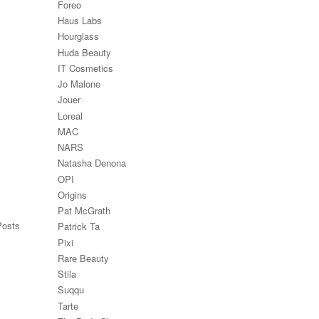
Foreo
Haus Labs
Hourglass
Huda Beauty
IT Cosmetics
Jo Malone
Jouer
Loreal
MAC
NARS
Natasha Denona
OPI
Origins
Pat McGrath
Posts
Patrick Ta
Pixi
Rare Beauty
Stila
Suqqu
Tarte