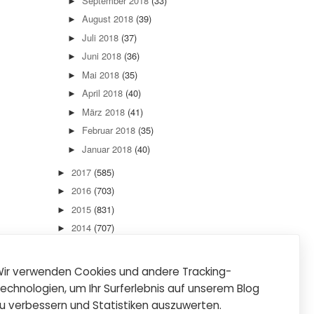
September 2018
(33)
►
August 2018
(39)
►
Juli 2018
(37)
►
Juni 2018
(36)
►
Mai 2018
(35)
►
April 2018
(40)
►
März 2018
(41)
►
Februar 2018
(35)
►
Januar 2018
(40)
►
2017
(585)
►
2016
(703)
►
2015
(831)
►
2014
(707)
►
2013
(736)
►
2012
(889)
►
ir verwenden Cookies und andere Tracking-
2011
(933)
►
echnologien, um Ihr Surferlebnis auf unserem Blog
2010
(897)
►
u verbessern und Statistiken auszuwerten.