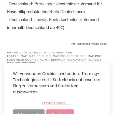
-Deutschland:
Breuninger
(kostenloser Versand für
Kosmetikprodukte innerhalb Deutschland).
-Deutschland:
Ludwig Beck
(kostenloser Versand
innerhalb Deutschland ab 40€).
Der Post enthält Affiliate Links.
UM
7/09/2015 01:00:00 PM
0 KOMMENTARE
LABELS:
MAC
,
MAC BRUSHES
,
MAC BRUSHES TOOLS
,
MAC PRO
LONGWEAR NOURISHING WATERPROOF FOUNDATION
,
REVIEWS
,
TIPS UND REVIEWS
Wir verwenden Cookies und andere Tracking-
Technologien, um Ihr Surferlebnis auf unserem
Neuere Posts
Startseite
Ältere Posts
Blog zu verbessern und Statistiken
Mobile Version anzeigen
auszuwerten.
Abonnieren
Posts (Atom)
Einstellungen...
...