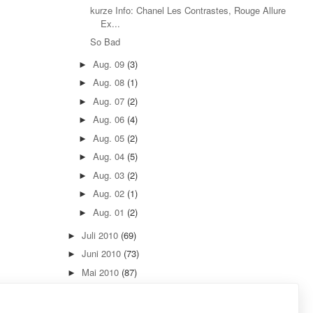
kurze Info: Chanel Les Contrastes, Rouge Allure
Ex...
So Bad
Aug. 09
(3)
►
Aug. 08
(1)
►
Aug. 07
(2)
►
Aug. 06
(4)
►
Aug. 05
(2)
►
Aug. 04
(5)
►
Aug. 03
(2)
►
Aug. 02
(1)
►
Aug. 01
(2)
►
Juli 2010
(69)
►
Juni 2010
(73)
►
Mai 2010
(87)
►
April 2010
(73)
►
März 2010
(76)
►