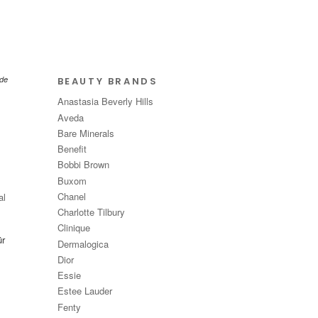
nde
BEAUTY BRANDS
Anastasia Beverly Hills
Aveda
Bare Minerals
Benefit
Bobbi Brown
Buxom
Chanel
al
Charlotte Tilbury
Clinique
ür
Dermalogica
Dior
Essie
Estee Lauder
Fenty