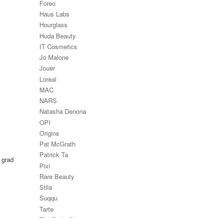
Foreo
Haus Labs
Hourglass
Huda Beauty
IT Cosmetics
Jo Malone
Jouer
Loreal
MAC
NARS
Natasha Denona
OPI
Origins
Pat McGrath
Patrick Ta
 grad
Pixi
Rare Beauty
Stila
Suqqu
Tarte