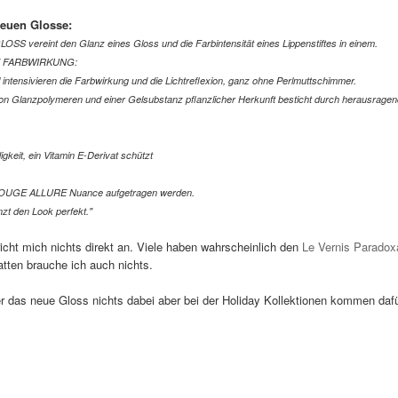
neuen Glosse:
ereint den Glanz eines Gloss und die Farbintensität eines Lippenstiftes in einem.
E FARBWIRKUNG:
 intensivieren die Farbwirkung und die Lichtreflexion, ganz ohne Perlmuttschimmer.
 Glanzpolymeren und einer Gelsubstanz pflanzlicher Herkunft besticht durch herausrage
eit, ein Vitamin E-Derivat schützt
ROUGE ALLURE Nuance aufgetragen werden.
zt den Look perfekt."
richt mich nichts direkt an. Viele haben wahrscheinlich den
Le Vernis Paradox
atten brauche ich auch nichts.
r das neue Gloss nichts dabei aber bei der Holiday Kollektionen kommen daf