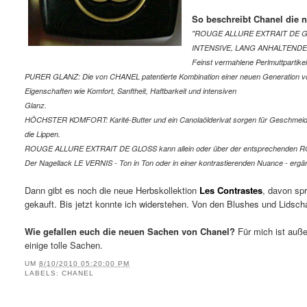
So beschreibt Chanel die 
"
ROUGE ALLURE EXTRAIT DE GLOSS v
INTENSIVE, LANG ANHALTEND
Feinst vermahlene Perlmuttpartikel
PURER GLANZ: Die von CHANEL patentierte Kombination einer neuen Generation von
Eigenschaften wie Komfort, Sanftheit, Haftbarkeit und intensiven
Glanz.
HÖCHSTER KOMFORT: Karité-Butter und ein Canolaölderivat sorgen für Geschmeidigk
die Lippen.
ROUGE ALLURE EXTRAIT DE GLOSS kann allein oder über der entsprechenden 
Der Nagellack LE VERNIS - Ton in Ton oder in einer kontrastierenden Nuance - ergän
Dann gibt es noch die neue Herbskollektion
Les Contrastes
, davon sp
gekauft. Bis jetzt konnte ich widerstehen. Von den Blushes und Lidsch
Wie gefallen euch die neuen Sachen von Chanel?
Für mich ist auße
einige tolle Sachen.
UM
8/10/2010 05:20:00 PM
LABELS:
CHANEL